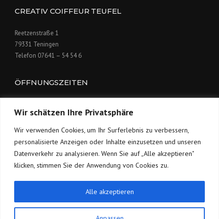
CREATIV COIFFEUR TEUFEL
Reetzenstraße 1
79331 Teningen
Telefon 07641 – 54 54 6
ÖFFNUNGSZEITEN
Di bis Fr 9:00 bis 18:00 Uhr
Wir schätzen Ihre Privatsphäre
Sa 8:00 bis 14:00 Uhr
und nach Vereinbarung
Wir verwenden Cookies, um Ihr Surferlebnis zu verbessern,
personalisierte Anzeigen oder Inhalte einzusetzen und unseren
Datenverkehr zu analysieren. Wenn Sie auf „Alle akzeptieren"
klicken, stimmen Sie der Anwendung von Cookies zu.
Alle akzeptieren
Anpassen