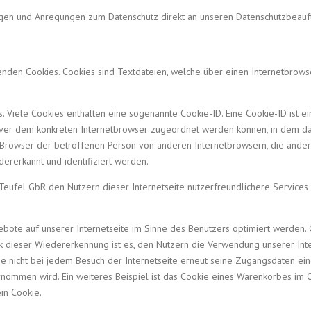
Fragen und Anregungen zum Datenschutz direkt an unseren Datenschutzbeau
wenden Cookies. Cookies sind Textdateien, welche über einen Internetbro
 Viele Cookies enthalten eine sogenannte Cookie-ID. Eine Cookie-ID ist e
erver dem konkreten Internetbrowser zugeordnet werden können, in dem da
n Browser der betroffenen Person von anderen Internetbrowsern, die andere
ererkannt und identifiziert werden.
 Teufel GbR den Nutzern dieser Internetseite nutzerfreundlichere Services 
bote auf unserer Internetseite im Sinne des Benutzers optimiert werden. 
 dieser Wiedererkennung ist es, den Nutzern die Verwendung unserer Inter
ise nicht bei jedem Besuch der Internetseite erneut seine Zugangsdaten ei
men wird. Ein weiteres Beispiel ist das Cookie eines Warenkorbes im Onl
in Cookie.