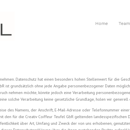
Home
Team
nehmen. Datenschutz hat einen besonders hohen Stellenwert für die Geschä
l GbR ist grundsätzlich ohne jede Angabe personenbezogener Daten möglic
pruch nehmen möchte, könnte jedoch eine Verarbeitung personenbezogener 
ne solche Verarbeitung keine gesetzliche Grundlage, holen wir generell e
se des Namens, der Anschrift, E-Mail-Adresse oder Telefonnummer einer be
t den für die Creativ Coiffeur Teufel GbR geltenden landesspezifischen 
fentlichkeit über Art, Umfang und Zweck der von uns erhobenen, genutzt