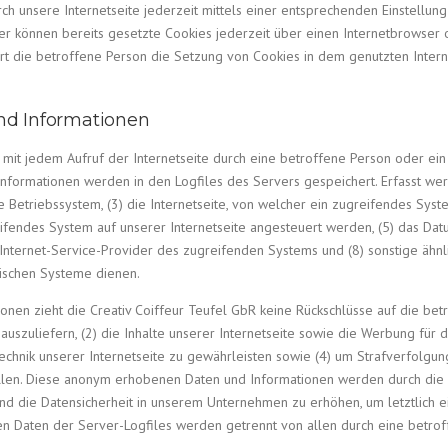
ch unsere Internetseite jederzeit mittels einer entsprechenden Einstellun
er können bereits gesetzte Cookies jederzeit über einen Internetbrowse
iert die betroffene Person die Setzung von Cookies in dem genutzten Intern
nd Informationen
st mit jedem Aufruf der Internetseite durch eine betroffene Person oder e
Informationen werden in den Logfiles des Servers gespeichert. Erfasst w
Betriebssystem, (3) die Internetseite, von welcher ein zugreifendes Syst
ifendes System auf unserer Internetseite angesteuert werden, (5) das Datum
er Internet-Service-Provider des zugreifenden Systems und (8) sonstige äh
gischen Systeme dienen.
onen zieht die Creativ Coiffeur Teufel GbR keine Rückschlüsse auf die be
t auszuliefern, (2) die Inhalte unserer Internetseite sowie die Werbung für 
chnik unserer Internetseite zu gewährleisten sowie (4) um Strafverfolgun
len. Diese anonym erhobenen Daten und Informationen werden durch die Cre
nd die Datensicherheit in unserem Unternehmen zu erhöhen, um letztlich ei
en Daten der Server-Logfiles werden getrennt von allen durch eine bet