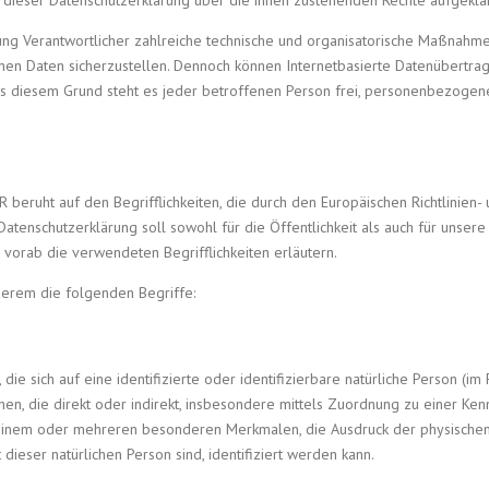
 dieser Datenschutzerklärung über die ihnen zustehenden Rechte aufgeklär
itung Verantwortlicher zahlreiche technische und organisatorische Maßnah
en Daten sicherzustellen. Dennoch können Internetbasierte Datenübertrag
Aus diesem Grund steht es jeder betroffenen Person frei, personenbezogen
R beruht auf den Begrifflichkeiten, die durch den Europäischen Richtlinie
nschutzerklärung soll sowohl für die Öffentlichkeit als auch für unsere
 vorab die verwendeten Begrifflichkeiten erläutern.
derem die folgenden Begriffe:
ie sich auf eine identifizierte oder identifizierbare natürliche Person (i
sehen, die direkt oder indirekt, insbesondere mittels Zuordnung zu einer 
einem oder mehreren besonderen Merkmalen, die Ausdruck der physischen, 
t dieser natürlichen Person sind, identifiziert werden kann.