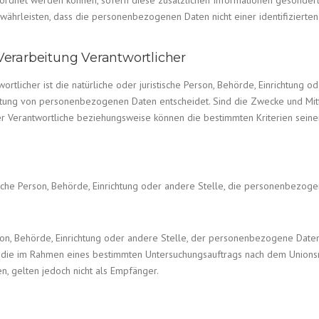
ordnet werden können, sofern diese zusätzlichen Informationen gesonder
ährleisten, dass die personenbezogenen Daten nicht einer identifizierten
Verarbeitung Verantwortlicher
ortlicher ist die natürliche oder juristische Person, Behörde, Einrichtung 
tung von personenbezogenen Daten entscheidet. Sind die Zwecke und Mitt
er Verantwortliche beziehungsweise können die bestimmten Kriterien sei
stische Person, Behörde, Einrichtung oder andere Stelle, die personenbezog
erson, Behörde, Einrichtung oder andere Stelle, der personenbezogene Dat
en, die im Rahmen eines bestimmten Untersuchungsauftrags nach dem Unions
 gelten jedoch nicht als Empfänger.