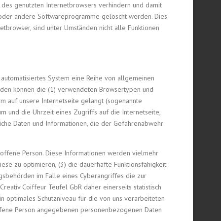
g des genutzten Internetbrowsers verhindern und damit
r oder andere Softwareprogramme gelöscht werden. Dies
etbrowser, sind unter Umständen nicht alle Funktionen
in automatisiertes System eine Reihe von allgemeinen
erden können die (1) verwendeten Browsertypen und
em auf unsere Internetseite gelangt (sogenannte
 und die Uhrzeit eines Zugriffs auf die Internetseite,
nliche Daten und Informationen, die der Gefahrenabwehr
troffene Person. Diese Informationen werden vielmehr
diese zu optimieren, (3) die dauerhafte Funktionsfähigkeit
gsbehörden im Falle eines Cyberangriffes die zur
ativ Coiffeur Teufel GbR daher einerseits statistisch
n optimales Schutzniveau für die von uns verarbeiteten
roffene Person angegebenen personenbezogenen Daten